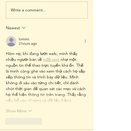
Write a comment...
Association of African
1st International 
Universities COREVIP Call for
University Coopera
Papers
Technologies,
Newest
Entrepreneurship 
lomimi
Innovation
2 hours ago
Hôm nọ, khi đang lướt web, mình thấy 
nhiều người bàn về 
m88 rent
 như một 
nguồn tin thể thao trực tuyến khá ổn. Thế 
là mình cũng ghé vào xem thử cách họ sắp 
xếp thông tin và trình bày dữ liệu. Mình 
không đi sâu vào từng chi tiết, chỉ dành 
chút thời gian để quan sát các mục và cách 
họ thể hiện thông tin trên trang. Thấy rằng 
nếu bố cục rõ ràng và dữ liệu bảng…
Show More
Like
Reply