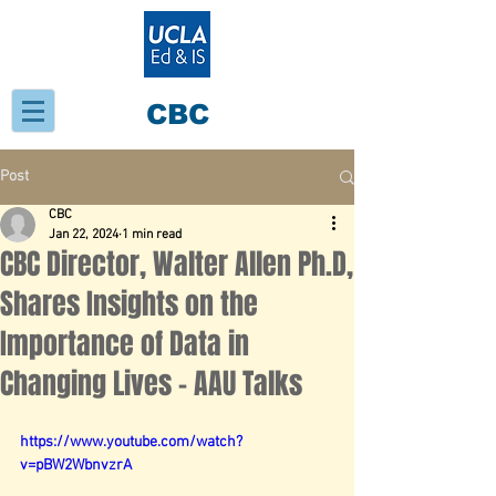
CBC
Post
CBC
Jan 22, 2024
1 min read
CBC Director, Walter Allen Ph.D,
Shares Insights on the
Importance of Data in
Changing Lives - AAU Talks
https://www.youtube.com/watch?
v=pBW2WbnvzrA