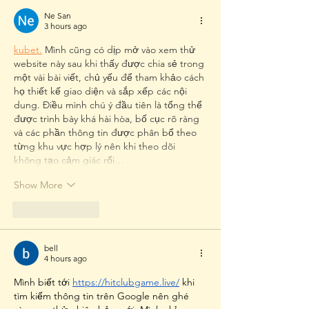
Ne San
3 hours ago
kubet.
 Mình cũng có dịp mở vào xem thử 
website này sau khi thấy được chia sẻ trong 
một vài bài viết, chủ yếu để tham khảo cách 
họ thiết kế giao diện và sắp xếp các nội 
dung. Điều mình chú ý đầu tiên là tổng thể 
được trình bày khá hài hòa, bố cục rõ ràng 
và các phần thông tin được phân bổ theo 
từng khu vực hợp lý nên khi theo dõi 
không tạo cảm giác rối…
Show More
Like
Reply
bell
4 hours ago
Mình biết tới 
https://hitclubgame.live/
 khi 
tìm kiếm thông tin trên Google nên ghé 